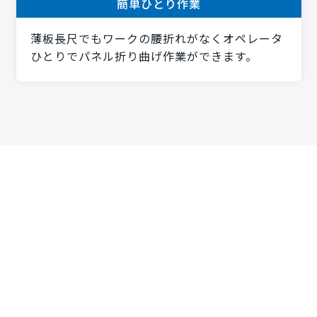
簡単ひとり作業
薄板長尺でもワークの腰折れがなくオペレータ
ひとりでパネル折り曲げ作業ができます。
仕様
YSB2000/YSB2500/YSB3000
カタログはこちら